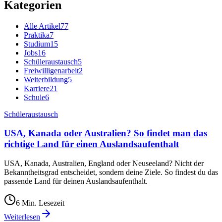
Kategorien
Alle Artikel
77
Praktika
7
Studium
15
Jobs
16
Schüleraustausch
5
Freiwilligenarbeit
2
Weiterbildung
5
Karriere
21
Schule
6
Schüleraustausch
USA, Kanada oder Australien? So findet man das
richtige Land für einen Auslandsaufenthalt
USA, Kanada, Australien, England oder Neuseeland? Nicht der
Bekanntheitsgrad entscheidet, sondern deine Ziele. So findest du das
passende Land für deinen Auslandsaufenthalt.
6
Min. Lesezeit
Weiterlesen