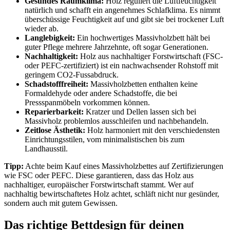
Gesundes Raumklima:
Holz reguliert die Luftfeuchtigkeit
natürlich und schafft ein angenehmes Schlafklima. Es nimmt
überschüssige Feuchtigkeit auf und gibt sie bei trockener Luft
wieder ab.
Langlebigkeit:
Ein hochwertiges Massivholzbett hält bei
guter Pflege mehrere Jahrzehnte, oft sogar Generationen.
Nachhaltigkeit:
Holz aus nachhaltiger Forstwirtschaft (FSC-
oder PEFC-zertifiziert) ist ein nachwachsender Rohstoff mit
geringem CO2-Fussabdruck.
Schadstofffreiheit:
Massivholzbetten enthalten keine
Formaldehyde oder andere Schadstoffe, die bei
Pressspanmöbeln vorkommen können.
Reparierbarkeit:
Kratzer und Dellen lassen sich bei
Massivholz problemlos ausschleifen und nachbehandeln.
Zeitlose Ästhetik:
Holz harmoniert mit den verschiedensten
Einrichtungsstilen, vom minimalistischen bis zum
Landhausstil.
Tipp:
Achte beim Kauf eines Massivholzbettes auf Zertifizierungen
wie FSC oder PEFC. Diese garantieren, dass das Holz aus
nachhaltiger, europäischer Forstwirtschaft stammt. Wer auf
nachhaltig bewirtschaftetes Holz achtet, schläft nicht nur gesünder,
sondern auch mit gutem Gewissen.
Das richtige Bettdesign für deinen