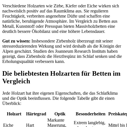
Verschiedene Holzarten wie Zirbe, Kiefer oder Eiche wirken sich
nachweislich positiv auf das Raumklima aus. Sie regulieren
Feuchtigkeit, verbreiten angenehme Düfte und schaffen eine
natürliche, beruhigende Atmosphäre. Im Vergleich zu Betten aus
Metall, Kunststoff oder Pressspan bieten Massivholzbetten eine
deutlich bessere Ökobilanz und eine höhere Lebensdauer.
Gut zu wissen:
Insbesondere Zirbenholz überzeugt mit seiner
stressreduzierenden Wirkung und wird deshalb als die Königin der
Alpen geschätzt. Studien des Joanneum Research Instituts haben
gezeigt, dass Zirbenholz die Herzfreqünz im Schlaf senken und die
Erholungsqualität verbessern kann.
Die beliebtesten Holzarten für Betten im
Vergleich
Jede Holzart hat ihre eigenen Eigenschaften, die das Schlafklima
und die Optik beeinflussen. Die folgende Tabelle gibt dir einen
Überblick:
Holzart
Härtegrad
Optik
Besonderheiten
Preiskate
Markante
Extrem langlebig,
Eiche
Hart
Maserung,
Mittel bis