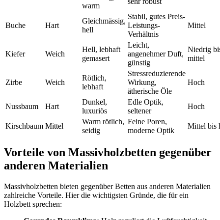
sehr robust
warm
Stabil, gutes Preis-
Gleichmässig,
Buche
Hart
Leistungs-
Mittel
hell
Verhältnis
Leicht,
Hell, lebhaft
Niedrig bi
Kiefer
Weich
angenehmer Duft,
gemasert
mittel
günstig
Stressreduzierende
Rötlich,
Zirbe
Weich
Wirkung,
Hoch
lebhaft
ätherische Öle
Dunkel,
Edle Optik,
Nussbaum
Hart
Hoch
luxuriös
seltener
Warm rötlich,
Feine Poren,
Kirschbaum
Mittel
Mittel bis
seidig
moderne Optik
Vorteile von Massivholzbetten gegenüber
anderen Materialien
Massivholzbetten bieten gegenüber Betten aus anderen Materialien
zahlreiche Vorteile. Hier die wichtigsten Gründe, die für ein
Holzbett sprechen: