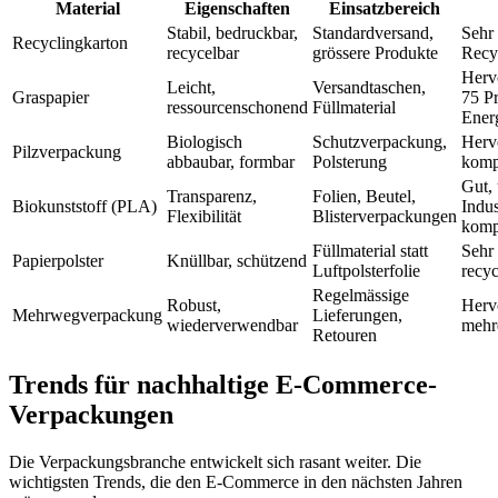
Material
Eigenschaften
Einsatzbereich
Stabil, bedruckbar,
Standardversand,
Sehr 
Recyclingkarton
recycelbar
grössere Produkte
Recy
Herv
Leicht,
Versandtaschen,
Graspapier
75 P
ressourcenschonend
Füllmaterial
Ener
Biologisch
Schutzverpackung,
Herv
Pilzverpackung
abbaubar, formbar
Polsterung
komp
Gut, 
Transparenz,
Folien, Beutel,
Biokunststoff (PLA)
Indu
Flexibilität
Blisterverpackungen
komp
Füllmaterial statt
Sehr 
Papierpolster
Knüllbar, schützend
Luftpolsterfolie
recyc
Regelmässige
Robust,
Herv
Mehrwegverpackung
Lieferungen,
wiederverwendbar
mehr
Retouren
Trends für nachhaltige E-Commerce-
Verpackungen
Die Verpackungsbranche entwickelt sich rasant weiter. Die
wichtigsten Trends, die den E-Commerce in den nächsten Jahren