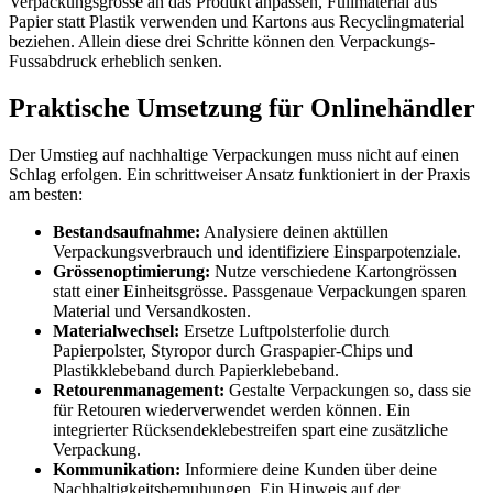
Verpackungsgrösse an das Produkt anpassen, Füllmaterial aus
Papier statt Plastik verwenden und Kartons aus Recyclingmaterial
beziehen. Allein diese drei Schritte können den Verpackungs-
Fussabdruck erheblich senken.
Praktische Umsetzung für Onlinehändler
Der Umstieg auf nachhaltige Verpackungen muss nicht auf einen
Schlag erfolgen. Ein schrittweiser Ansatz funktioniert in der Praxis
am besten:
Bestandsaufnahme:
Analysiere deinen aktüllen
Verpackungsverbrauch und identifiziere Einsparpotenziale.
Grössenoptimierung:
Nutze verschiedene Kartongrössen
statt einer Einheitsgrösse. Passgenaue Verpackungen sparen
Material und Versandkosten.
Materialwechsel:
Ersetze Luftpolsterfolie durch
Papierpolster, Styropor durch Graspapier-Chips und
Plastikklebeband durch Papierklebeband.
Retourenmanagement:
Gestalte Verpackungen so, dass sie
für Retouren wiederverwendet werden können. Ein
integrierter Rücksendeklebestreifen spart eine zusätzliche
Verpackung.
Kommunikation:
Informiere deine Kunden über deine
Nachhaltigkeitsbemuhungen. Ein Hinweis auf der