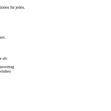
ionen für jeden.
ert.
e ab:
msvertrag
pendien