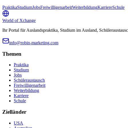
Praktika
Studium
Jobs
Freiwilligenarbeit
Weiterbildung
Karriere
Schule
World of
Xchange
Ihr Portal für Auslandspraktika, Studium im Ausland, Schüleraustausc
info@robin-marketing.com
Themen
Praktika
Studium
Jobs
Schüleraustausch
Freiwilligenarbeit
Weiterbildung
Karriere
Schule
Zielländer
USA