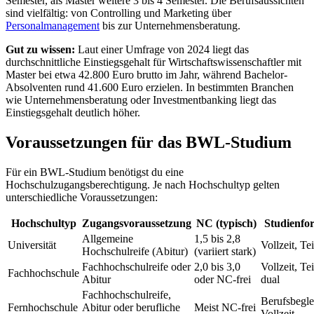
Semester, als Master weitere 3 bis 4 Semester. Die Berufsaussichten
sind vielfältig: von Controlling und Marketing über
Personalmanagement
bis zur Unternehmensberatung.
Gut zu wissen:
Laut einer Umfrage von 2024 liegt das
durchschnittliche Einstiegsgehalt für Wirtschaftswissenschaftler mit
Master bei etwa 42.800 Euro brutto im Jahr, während Bachelor-
Absolventen rund 41.600 Euro erzielen. In bestimmten Branchen
wie Unternehmensberatung oder Investmentbanking liegt das
Einstiegsgehalt deutlich höher.
Voraussetzungen für das BWL-Studium
Für ein BWL-Studium benötigst du eine
Hochschulzugangsberechtigung. Je nach Hochschultyp gelten
unterschiedliche Voraussetzungen:
Hochschultyp
Zugangsvoraussetzung
NC (typisch)
Studienfo
Allgemeine
1,5 bis 2,8
Universität
Vollzeit, Tei
Hochschulreife (Abitur)
(variiert stark)
Fachhochschulreife oder
2,0 bis 3,0
Vollzeit, Tei
Fachhochschule
Abitur
oder NC-frei
dual
Fachhochschulreife,
Berufsbegle
Fernhochschule
Abitur oder berufliche
Meist NC-frei
Vollzeit