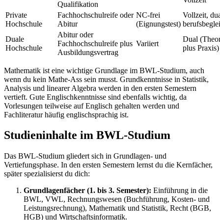
Qualifikation
Private
Fachhochschulreife oder
NC-frei
Vollzeit, dua
Hochschule
Abitur
(Eignungstest)
berufsbegle
Abitur oder
Duale
Dual (Theor
Fachhochschulreife plus
Variiert
Hochschule
plus Praxis)
Ausbildungsvertrag
Mathematik ist eine wichtige Grundlage im BWL-Studium, auch
wenn du kein Mathe-Ass sein musst. Grundkenntnisse in Statistik,
Analysis und linearer Algebra werden in den ersten Semestern
vertieft. Gute Englischkenntnisse sind ebenfalls wichtig, da
Vorlesungen teilweise auf Englisch gehalten werden und
Fachliteratur häufig englischsprachig ist.
Studieninhalte im BWL-Studium
Das BWL-Studium gliedert sich in Grundlagen- und
Vertiefungsphase. In den ersten Semestern lernst du die Kernfächer,
später spezialisierst du dich:
Grundlagenfächer (1. bis 3. Semester):
Einführung in die
BWL, VWL, Rechnungswesen (Buchführung, Kosten- und
Leistungsrechnung), Mathematik und Statistik, Recht (BGB,
HGB) und Wirtschaftsinformatik.