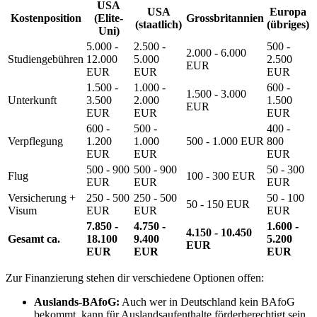
USA
USA
Europa
Kostenposition
(Elite-
Grossbritannien
(staatlich)
(übriges)
Uni)
5.000 -
2.500 -
500 -
2.000 - 6.000
Studiengebühren
12.000
5.000
2.500
EUR
EUR
EUR
EUR
1.500 -
1.000 -
600 -
1.500 - 3.000
Unterkunft
3.500
2.000
1.500
EUR
EUR
EUR
EUR
600 -
500 -
400 -
Verpflegung
1.200
1.000
500 - 1.000 EUR
800
EUR
EUR
EUR
500 - 900
500 - 900
50 - 300
Flug
100 - 300 EUR
EUR
EUR
EUR
Versicherung +
250 - 500
250 - 500
50 - 100
50 - 150 EUR
Visum
EUR
EUR
EUR
7.850 -
4.750 -
1.600 -
4.150 - 10.450
Gesamt ca.
18.100
9.400
5.200
EUR
EUR
EUR
EUR
Zur Finanzierung stehen dir verschiedene Optionen offen:
Auslands-BAfoG:
Auch wer in Deutschland kein BAfoG
bekommt, kann für Auslandsaufenthalte förderberechtigt sein.