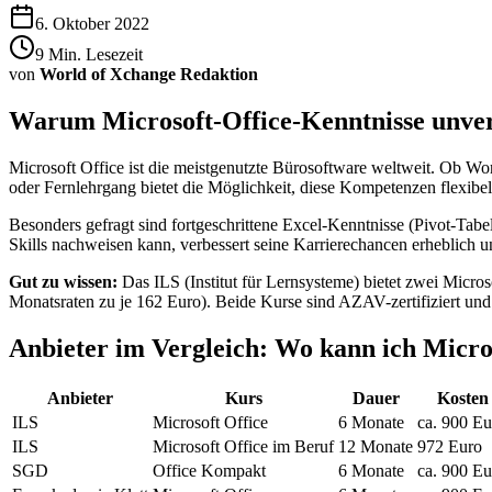
6. Oktober 2022
9
Min. Lesezeit
von
World of Xchange Redaktion
Warum Microsoft-Office-Kenntnisse unver
Microsoft Office ist die meistgenutzte Bürosoftware weltweit. Ob Wo
oder Fernlehrgang bietet die Möglichkeit, diese Kompetenzen flexibe
Besonders gefragt sind fortgeschrittene Excel-Kenntnisse (Pivot-T
Skills nachweisen kann, verbessert seine Karrierechancen erheblich un
Gut zu wissen:
Das ILS (Institut für Lernsysteme) bietet zwei Micr
Monatsraten zu je 162 Euro). Beide Kurse sind AZAV-zertifiziert und
Anbieter im Vergleich: Wo kann ich Micro
Anbieter
Kurs
Dauer
Kosten
ILS
Microsoft Office
6 Monate
ca. 900 Eu
ILS
Microsoft Office im Beruf
12 Monate
972 Euro
SGD
Office Kompakt
6 Monate
ca. 900 Eu