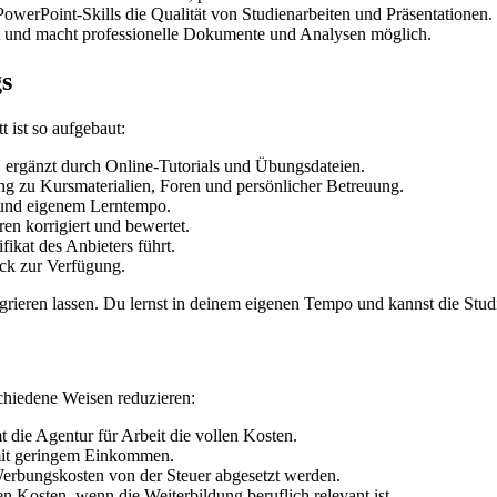
erPoint-Skills die Qualität von Studienarbeiten und Präsentationen.
it und macht professionelle Dokumente und Analysen möglich.
s
 ist so aufgebaut:
l, ergänzt durch Online-Tutorials und Übungsdateien.
 zu Kursmaterialien, Foren und persönlicher Betreuung.
 und eigenem Lerntempo.
n korrigiert und bewertet.
ikat des Anbieters führt.
ck zur Verfügung.
ntegrieren lassen. Du lernst in deinem eigenen Tempo und kannst die Stu
schiedene Weisen reduzieren:
die Agentur für Arbeit die vollen Kosten.
mit geringem Einkommen.
erbungskosten von der Steuer abgesetzt werden.
en Kosten, wenn die Weiterbildung beruflich relevant ist.