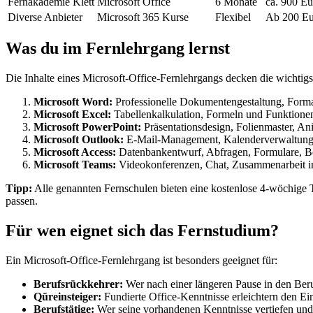
Fernakademie Klett
Microsoft Office
6 Monate
ca. 900 Eu
Diverse Anbieter
Microsoft 365 Kurse
Flexibel
Ab 200 Eu
Was du im Fernlehrgang lernst
Die Inhalte eines Microsoft-Office-Fernlehrgangs decken die wichtig
Microsoft Word:
Professionelle Dokumentengestaltung, Formatv
Microsoft Excel:
Tabellenkalkulation, Formeln und Funkti
Microsoft PowerPoint:
Präsentationsdesign, Folienmaster, An
Microsoft Outlook:
E-Mail-Management, Kalenderverwaltung
Microsoft Access:
Datenbankentwurf, Abfragen, Formulare, Ber
Microsoft Teams:
Videokonferenzen, Chat, Zusammenarbeit in 
Tipp:
Alle genannten Fernschulen bieten eine kostenlose 4-wöchige T
passen.
Für wen eignet sich das Fernstudium?
Ein Microsoft-Office-Fernlehrgang ist besonders geeignet für:
Berufsrückkehrer:
Wer nach einer längeren Pause in den Beru
Qüreinsteiger:
Fundierte Office-Kenntnisse erleichtern den Ei
Berufstätige:
Wer seine vorhandenen Kenntnisse vertiefen und ze