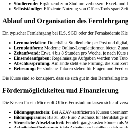
Studierende:
Ergänzend zum Studium verbessern Excel- und Pow
Selbstständige:
Effiziente Nutzung von Office-Tools spart Ze
Ablauf und Organisation des Fernlehrgang
Ein typischer Fernlehrgang bei ILS, SGD oder der Fernakademie Klett
Lernmaterialien:
Du erhältst Studienhefte per Post und digita
Lernplattform:
Moderne Online-Lernplattformen bieten Zugang
Zeitaufwand:
Etwa 4 bis 8 Stunden pro Woche, je nach Kurs
Einsendeaufgaben:
Regelmässige Aufgaben werden von Tutore
Abschlussprüfung:
Am Ende steht eine Prüfung, die zum Zertif
Betreuung:
Persönliche Tutoren stehen für Fragen und Feedba
Die Kurse sind so konzipiert, dass sie sich gut in den Berufsalltag i
Fördermöglichkeiten und Finanzierung
Die Kosten für ein Microsoft-Office-Fernstudium lassen sich auf ver
Bildungsgutschein:
Bei AZAV-zertifizierten Kursen übernimmt 
Bildungsprämie:
Bis zu 500 Euro Zuschuss für Berufstätige 
Steuerliche Absetzbarkeit:
Fernlehrgangskosten können als W
Arbeitgeberförderung:
Viele Arbeitgeber beteiligen sich an d