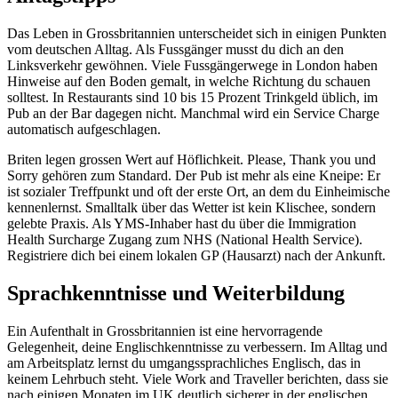
Das Leben in Grossbritannien unterscheidet sich in einigen Punkten
vom deutschen Alltag. Als Fussgänger musst du dich an den
Linksverkehr gewöhnen. Viele Fussgängerwege in London haben
Hinweise auf den Boden gemalt, in welche Richtung du schauen
solltest. In Restaurants sind 10 bis 15 Prozent Trinkgeld üblich, im
Pub an der Bar dagegen nicht. Manchmal wird ein Service Charge
automatisch aufgeschlagen.
Briten legen grossen Wert auf Höflichkeit. Please, Thank you und
Sorry gehören zum Standard. Der Pub ist mehr als eine Kneipe: Er
ist sozialer Treffpunkt und oft der erste Ort, an dem du Einheimische
kennenlernst. Smalltalk über das Wetter ist kein Klischee, sondern
gelebte Praxis. Als YMS-Inhaber hast du über die Immigration
Health Surcharge Zugang zum NHS (National Health Service).
Registriere dich bei einem lokalen GP (Hausarzt) nach der Ankunft.
Sprachkenntnisse und Weiterbildung
Ein Aufenthalt in Grossbritannien ist eine hervorragende
Gelegenheit, deine Englischkenntnisse zu verbessern. Im Alltag und
am Arbeitsplatz lernst du umgangssprachliches Englisch, das in
keinem Lehrbuch steht. Viele Work and Traveller berichten, dass sie
nach einigen Monaten im UK deutlich sicherer in der englischen