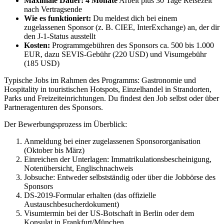
Maximale Dauer:
4 Monate
Arbeit plus 30 Tage Reisezeit
nach Vertragsende
Wie es funktioniert:
Du meldest dich bei einem
zugelassenen Sponsor (z. B. CIEE, InterExchange) an, der dir
den J-1-Status ausstellt
Kosten:
Programmgebühren des Sponsors ca. 500 bis 1.000
EUR, dazu SEVIS-Gebühr (220 USD) und Visumgebühr
(185 USD)
Typische Jobs im Rahmen des Programms: Gastronomie und
Hospitality in touristischen Hotspots, Einzelhandel in Strandorten,
Parks und Freizeiteinrichtungen. Du findest den Job selbst oder über
Partneragenturen des Sponsors.
Der Bewerbungsprozess im Überblick:
Anmeldung bei einer zugelassenen Sponsororganisation
(Oktober bis März)
Einreichen der Unterlagen: Immatrikulationsbescheinigung,
Notenübersicht, Englischnachweis
Jobsuche: Entweder selbstständig oder über die Jobbörse des
Sponsors
DS-2019-Formular erhalten (das offizielle
Austauschbesucherdokument)
Visumtermin bei der US-Botschaft in Berlin oder dem
Konsulat in Frankfurt/München