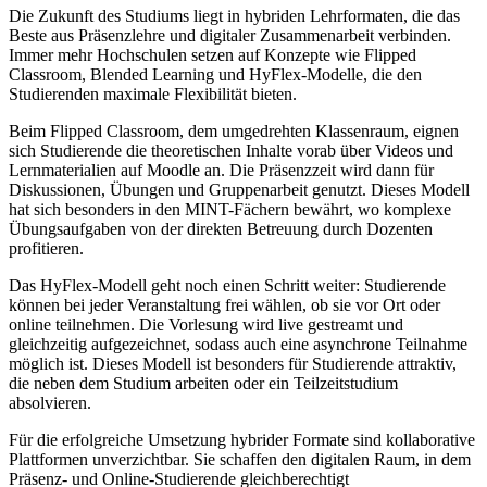
Die Zukunft des Studiums liegt in hybriden Lehrformaten, die das
Beste aus Präsenzlehre und digitaler Zusammenarbeit verbinden.
Immer mehr Hochschulen setzen auf Konzepte wie Flipped
Classroom, Blended Learning und HyFlex-Modelle, die den
Studierenden maximale Flexibilität bieten.
Beim Flipped Classroom, dem umgedrehten Klassenraum, eignen
sich Studierende die theoretischen Inhalte vorab über Videos und
Lernmaterialien auf Moodle an. Die Präsenzzeit wird dann für
Diskussionen, Übungen und Gruppenarbeit genutzt. Dieses Modell
hat sich besonders in den MINT-Fächern bewährt, wo komplexe
Übungsaufgaben von der direkten Betreuung durch Dozenten
profitieren.
Das HyFlex-Modell geht noch einen Schritt weiter: Studierende
können bei jeder Veranstaltung frei wählen, ob sie vor Ort oder
online teilnehmen. Die Vorlesung wird live gestreamt und
gleichzeitig aufgezeichnet, sodass auch eine asynchrone Teilnahme
möglich ist. Dieses Modell ist besonders für Studierende attraktiv,
die neben dem Studium arbeiten oder ein Teilzeitstudium
absolvieren.
Für die erfolgreiche Umsetzung hybrider Formate sind kollaborative
Plattformen unverzichtbar. Sie schaffen den digitalen Raum, in dem
Präsenz- und Online-Studierende gleichberechtigt