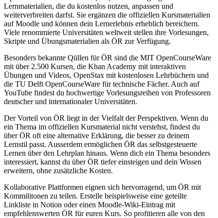
Lernmaterialien, die du kostenlos nutzen, anpassen und
weiterverbreiten darfst. Sie ergänzen die offiziellen Kursmaterialien
auf Moodle und können dein Lernerlebnis erheblich bereichern.
Viele renommierte Universitäten weltweit stellen ihre Vorlesungen,
Skripte und Übungsmaterialien als ÖR zur Verfügung.
Besonders bekannte Qüllen für ÖR sind die MIT OpenCourseWare
mit über 2.500 Kursen, die Khan Academy mit interaktiven
Übungen und Videos, OpenStax mit kostenlosen Lehrbüchern und
die TU Delft OpenCourseWare für technische Fächer. Auch auf
YouTube findest du hochwertige Vorlesungsreihen von Professoren
deutscher und internationaler Universitäten.
Der Vorteil von ÖR liegt in der Vielfalt der Perspektiven. Wenn du
ein Thema im offiziellen Kursmaterial nicht verstehst, findest du
über ÖR oft eine alternative Erklärung, die besser zu deinem
Lernstil passt. Ausserdem ermöglichen ÖR das selbstgesteuerte
Lernen über den Lehrplan hinaus. Wenn dich ein Thema besonders
interessiert, kannst du über ÖR tiefer einsteigen und dein Wissen
erweitern, ohne zusätzliche Kosten.
Kollaborative Plattformen eignen sich hervorragend, um ÖR mit
Kommilitonen zu teilen. Erstelle beispielsweise eine geteilte
Linkliste in Notion oder einen Moodle-Wiki-Eintrag mit
empfehlenswerten ÖR für euren Kurs. So profitieren alle von den