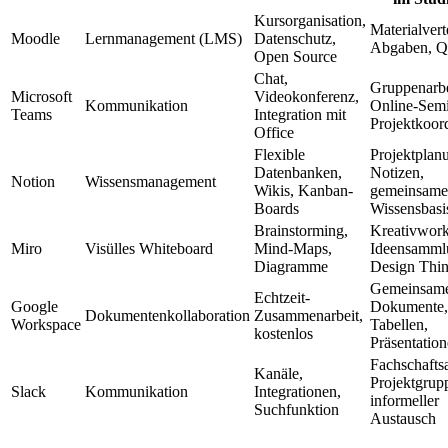
Kursorganisation,
Materialvert
Moodle
Lernmanagement (LMS)
Datenschutz,
Abgaben, Q
Open Source
Chat,
Gruppenarbe
Microsoft
Videokonferenz,
Kommunikation
Online-Semi
Teams
Integration mit
Projektkoor
Office
Flexible
Projektplan
Datenbanken,
Notizen,
Notion
Wissensmanagement
Wikis, Kanban-
gemeinsame
Boards
Wissensbasi
Brainstorming,
Kreativwork
Miro
Visülles Whiteboard
Mind-Maps,
Ideensamml
Diagramme
Design Thi
Gemeinsam
Echtzeit-
Google
Dokumente,
Dokumentenkollaboration
Zusammenarbeit,
Workspace
Tabellen,
kostenlos
Präsentatio
Fachschaftsa
Kanäle,
Projektgrup
Slack
Kommunikation
Integrationen,
informeller
Suchfunktion
Austausch