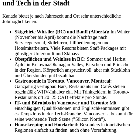
und Tech in der Stadt
Kanada bietet je nach Jahreszeit und Ort sehr unterschiedliche
Jobmöglichkeiten:
Skigebiete Whistler (BC) und Banff (Alberta):
Im Winter
(November bis April) boomt die Nachfrage nach
Servicepersonal, Skilehrern, Liftbedienungen und
Hotelmitarbeitern. Viele Resorts bieten Staff-Packages mit
günstiger Unterkunft und Skipass.
Obstpflücken und Weinlese in BC:
Sommer und Herbst.
Äpfel in Kelowna/Okanagan Valley, Kirschen und Pfirsiche
in der Region. Körperlich anspruchsvoll, aber mit Stücklohn
und Überstunden gut bezahlbar.
Gastronomie in Toronto, Vancouver, Montreal:
Ganzjährig verfügbar. Bars, Restaurants und Cafés stellen
regelmäßig WHV-Inhaber ein. Mit Trinkgeldern in Toronto-
Restaurants oft 20–25 CAD effektiv pro Stunde.
IT- und Bürojobs in Vancouver und Toronto:
Mit
einschlägigen Qualifikationen und Englischkenntnissen gibt
es Temp-Jobs in der Tech-Branche. Vancouver ist bekannt für
seine wachsende Tech-Szene ("Silicon North").
Housekeeping und Hotelarbeit:
Besonders in touristischen
Regionen einfach zu finden, auch ohne Vorerfahrung.