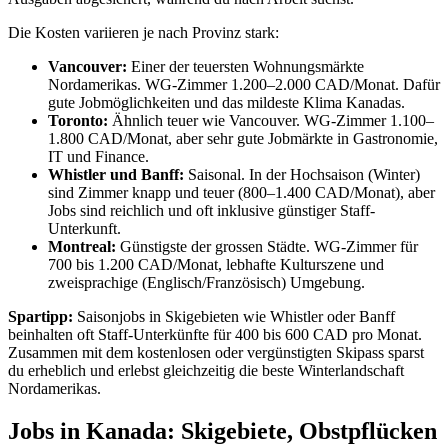
Die Kosten variieren je nach Provinz stark:
Vancouver:
Einer der teuersten Wohnungsmärkte
Nordamerikas. WG-Zimmer 1.200–2.000 CAD/Monat. Dafür
gute Jobmöglichkeiten und das mildeste Klima Kanadas.
Toronto:
Ähnlich teuer wie Vancouver. WG-Zimmer 1.100–
1.800 CAD/Monat, aber sehr gute Jobmärkte in Gastronomie,
IT und Finance.
Whistler und Banff:
Saisonal. In der Hochsaison (Winter)
sind Zimmer knapp und teuer (800–1.400 CAD/Monat), aber
Jobs sind reichlich und oft inklusive günstiger Staff-
Unterkunft.
Montreal:
Günstigste der grossen Städte. WG-Zimmer für
700 bis 1.200 CAD/Monat, lebhafte Kulturszene und
zweisprachige (Englisch/Französisch) Umgebung.
Spartipp:
Saisonjobs in Skigebieten wie Whistler oder Banff
beinhalten oft Staff-Unterkünfte für 400 bis 600 CAD pro Monat.
Zusammen mit dem kostenlosen oder vergünstigten Skipass sparst
du erheblich und erlebst gleichzeitig die beste Winterlandschaft
Nordamerikas.
Jobs in Kanada: Skigebiete, Obstpflücken