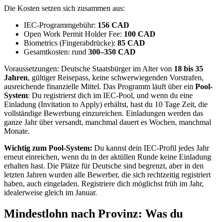
Die Kosten setzen sich zusammen aus:
IEC-Programmgebühr:
156 CAD
Open Work Permit Holder Fee:
100 CAD
Biometrics (Fingerabdrücke):
85 CAD
Gesamtkosten: rund
300–350 CAD
Voraussetzungen: Deutsche Staatsbürger im Alter von
18 bis 35
Jahren
, gültiger Reisepass, keine schwerwiegenden Vorstrafen,
ausreichende finanzielle Mittel. Das Programm läuft über ein
Pool-
System
: Du registrierst dich im IEC-Pool, und wenn du eine
Einladung (Invitation to Apply) erhältst, hast du 10 Tage Zeit, die
vollständige Bewerbung einzureichen. Einladungen werden das
ganze Jahr über versandt, manchmal dauert es Wochen, manchmal
Monate.
Wichtig zum Pool-System:
Du kannst dein IEC-Profil jedes Jahr
erneut einreichen, wenn du in der aktüllen Runde keine Einladung
erhalten hast. Die Plätze für Deutsche sind begrenzt, aber in den
letzten Jahren wurden alle Bewerber, die sich rechtzeitig registriert
haben, auch eingeladen. Registriere dich möglichst früh im Jahr,
idealerweise gleich im Januar.
Mindestlohn nach Provinz: Was du