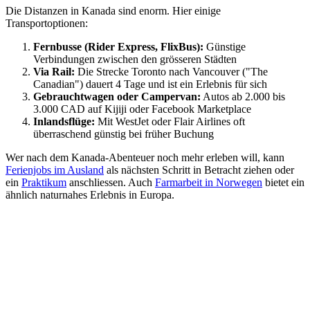
Die Distanzen in Kanada sind enorm. Hier einige
Transportoptionen:
Fernbusse (Rider Express, FlixBus):
Günstige
Verbindungen zwischen den grösseren Städten
Via Rail:
Die Strecke Toronto nach Vancouver ("The
Canadian") dauert 4 Tage und ist ein Erlebnis für sich
Gebrauchtwagen oder Campervan:
Autos ab 2.000 bis
3.000 CAD auf Kijiji oder Facebook Marketplace
Inlandsflüge:
Mit WestJet oder Flair Airlines oft
überraschend günstig bei früher Buchung
Wer nach dem Kanada-Abenteuer noch mehr erleben will, kann
Ferienjobs im Ausland
als nächsten Schritt in Betracht ziehen oder
ein
Praktikum
anschliessen. Auch
Farmarbeit in Norwegen
bietet ein
ähnlich naturnahes Erlebnis in Europa.