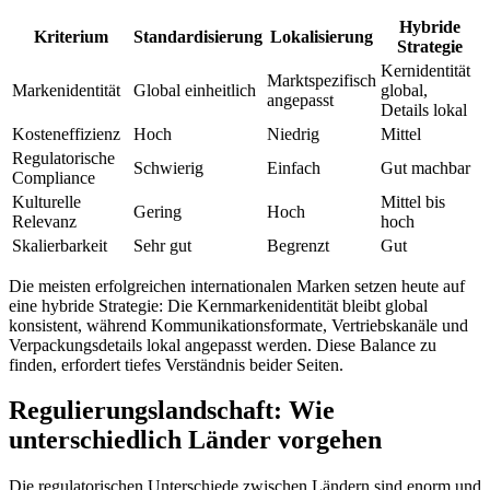
Hybride
Kriterium
Standardisierung
Lokalisierung
Strategie
Kernidentität
Marktspezifisch
Markenidentität
Global einheitlich
global,
angepasst
Details lokal
Kosteneffizienz
Hoch
Niedrig
Mittel
Regulatorische
Schwierig
Einfach
Gut machbar
Compliance
Kulturelle
Mittel bis
Gering
Hoch
Relevanz
hoch
Skalierbarkeit
Sehr gut
Begrenzt
Gut
Die meisten erfolgreichen internationalen Marken setzen heute auf
eine hybride Strategie: Die Kernmarkenidentität bleibt global
konsistent, während Kommunikationsformate, Vertriebskanäle und
Verpackungsdetails lokal angepasst werden. Diese Balance zu
finden, erfordert tiefes Verständnis beider Seiten.
Regulierungslandschaft: Wie
unterschiedlich Länder vorgehen
Die regulatorischen Unterschiede zwischen Ländern sind enorm und